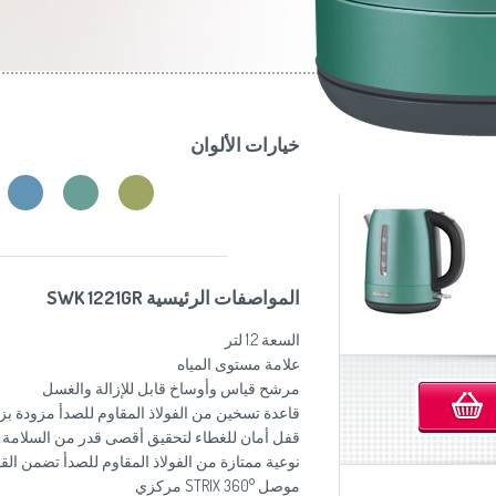
موزاين المطبخ
(Slovenščina)
Slovenija
وصانعات الساندويشات
(Deutsch)
Switzerland
United Kingdom
(English)
Other Countries
(English)
خيارات الألوان
المواصفات الرئيسية SWK 1221GR
السعة 1.2 لتر
علامة مستوى المياه
مرشح قياس وأوساخ قابل للإزالة والغسل
قاعدة تسخين من الفولاذ المقاوم للصدأ مزودة 
قفل أمان للغطاء لتحقيق أقصى قدر من السلامة
نوعية ممتازة من الفولاذ المقاوم للصدأ تضمن ال
موصل STRIX 360° مركزي