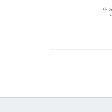
ن ماء
ن