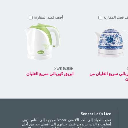
 قصد المقارنة
أضف قصد المقارنة
RD
SWK 1501GR
بائي سريع الغليان من
ابريق كهربائي سريع الغليان
ابر
ن
Africa
Asia
E
Sencor Let's Live
(ру́сский
Беларусь
Bahrain
(عربي)
(مصر
(عربي
تمتع بالحياة إلى الحد الأقصى. Sencor موجهة إلى الناس ذوي
All countries
(English)
India
(English)
България
(български
أسلوب و الذين يريدون عيش حياتهم إلى أقصى حد. من أجل