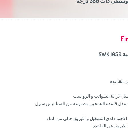
طى ذات 360 درجة
Slovenija
(Slov
Switzerland
(D
United Kingdom
(
Other Countries
(
Fi
SWK
ي القاعدة
لغسل لازالة الشوائب و الرواسب
سفل قاعدة التسخين مصنوعة من الستانليس ستيل
لاحماء لدى التشغيل و الابريق خالي من الماء
 الابريق عن القاعدة