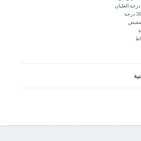
درجة الغليان
لمقبض
ة
ية