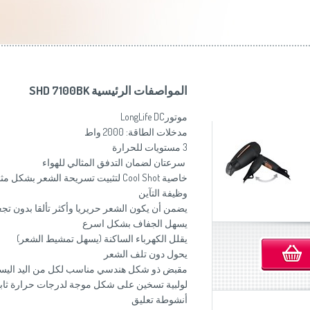
موزاين المطبخ
(Slovenščina)
Slovenija
وصانعات الساندويشات
(Deutsch)
Switzerland
United Kingdom
(English)
Other Countries
(English)
المواصفات الرئيسية SHD 7100BK
موتورLongLife DC
مدخلات الطاقة: 2000 واط
3 مستويات للحرارة
سرعتان لضمان التدفق المثالي للهواء
خاصية Cool Shot لتثبيت تسريحة الشعر بشكل مثالي
وظيفة التآين
يضمن أن يكون الشعر حريريا وأكثر تألقا بدون تجع
يسهل الجفاف بشكل اسرع
يقلل الكهرباء الساكنة (يسهل تمشيط الشعر)
يحول دون تلف الشعر
مقبض ذو شكل هندسي مناسب لكل من اليد اليسر
لولبية تسخين على شكل موجة لدرجات حرارة ثابت
أنشوطة تعليق