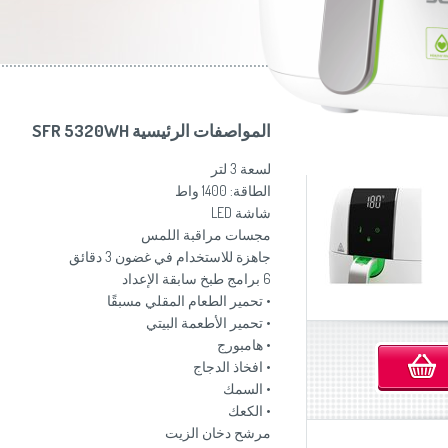
موزاين المطبخ
(Slovenščina)
Slovenija
وصانعات الساندويشات
(Deutsch)
Switzerland
United Kingdom
(English)
Other Countries
(English)
المواصفات الرئيسية SFR 5320WH
لسعة 3 لتر
الطاقة: 1400 واط
شاشة LED
مجسات مراقبة اللمس
جاهزة للاستخدام في غضون 3 دقائق
6 برامج طبخ سابقة الإعداد
• تحمير الطعام المقلي مسبقًا
• تحمير الأطعمة البيتي
• هامبورج
• افخاذ الدجاج
• السمك
• الكعك
مرشح دخان الزيت