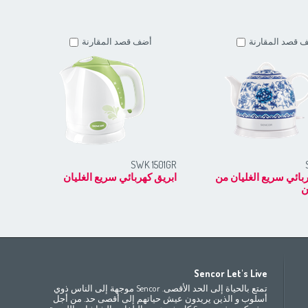
 قصد المقارنة
أضف قصد المقارنة
RD
SWK 1501GR
بائي سريع الغليان من
ابريق كهربائي سريع الغليان
ابر
ن
Africa
Asia
E
Sencor Let's Live
(ру́сский
Беларусь
Bahrain
(عربي)
(مصر
(عربي
تمتع بالحياة إلى الحد الأقصى. Sencor موجهة إلى الناس ذوي
All countries
(English)
India
(English)
България
(български
أسلوب و الذين يريدون عيش حياتهم إلى أقصى حد. من أجل