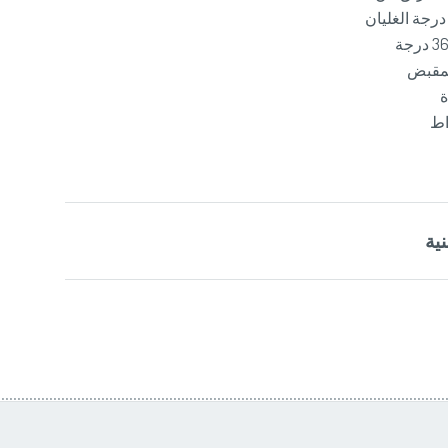
درجة الغليان
لمقبض
ة
ية